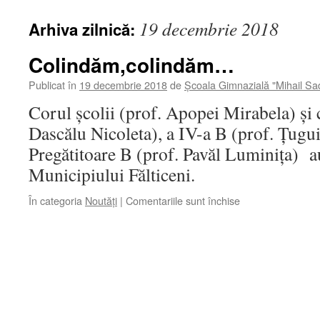
19 decembrie 2018
Arhiva zilnică:
Colindăm,colindăm…
Publicat în
19 decembrie 2018
de
Școala Gimnazială "Mihail S
Corul școlii (prof. Apopei Mirabela) și c
Dascălu Nicoleta), a IV-a B (prof. Țugui
Pregătitoare B (prof. Pavăl Luminița) a
Municipiului Fălticeni.
pentru
În categoria
Noutăți
|
Comentariile sunt închise
Colindăm,colind