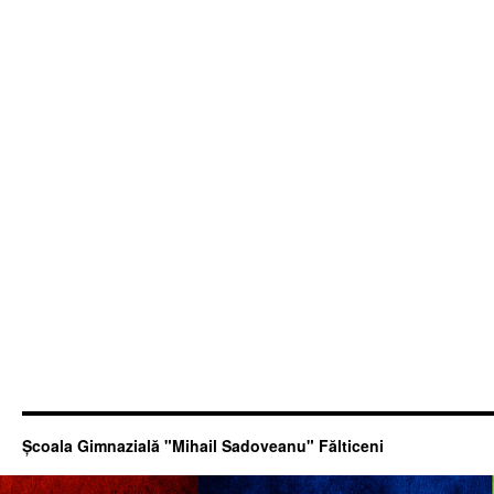
Şcoala Gimnazială "Mihail Sadoveanu" Fălticeni