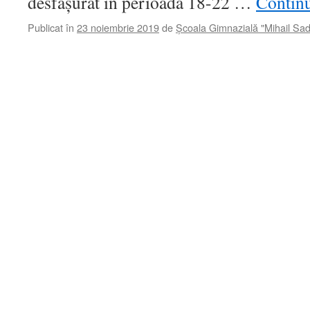
desfășurat în perioada 18-22 …
Continu
Publicat în
23 noiembrie 2019
de
Școala Gimnazială "Mihail Sa