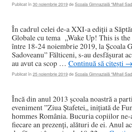
Publicat în
30 noiembrie 2019
de
Școala Gimnazială "Mihail Sa
În cadrul celei de-a XXI-a ediţii a Săpt
Globale cu tema „Wake Up! This is the fi
între 18-24 noiembrie 2019, la Școala 
Sadoveanu” Fălticeni, s-au desfășurat ac
au avut ca scop …
Continuă să citești
Publicat în
25 noiembrie 2019
de
Școala Gimnazială "Mihail Sa
Încă din anul 2013 școala noastră a part
eveniment ”Ziua Ștafetei„ inițiată de Fu
hommes România. Bucuria copiilor ne-a
fiecare an prezenți, alături de ei. Anul a