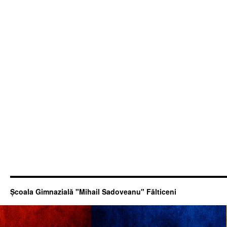
Şcoala Gimnazială "Mihail Sadoveanu" Fălticeni