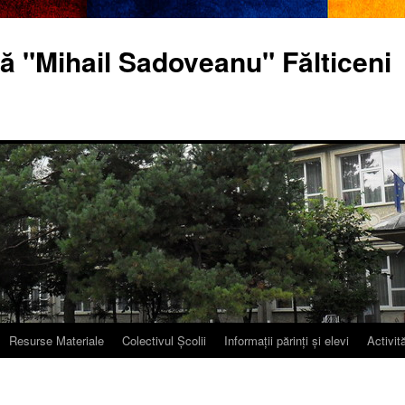
ă "Mihail Sadoveanu" Fălticeni
Resurse Materiale
Colectivul Școlii
Informații părinți și elevi
Activită