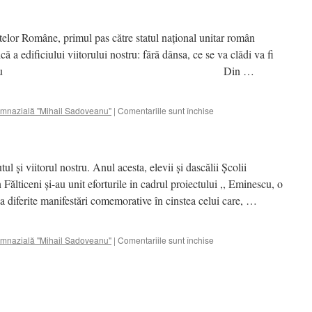
elor Române, primul pas către statul național unitar român
ă a edificiului viitorului nostru: fără dânsa, ce se va clădi va fi
” Dimitrie C. Brătianu Din …
pentru
imnazială "Mihail Sadoveanu"
|
Comentariile sunt închise
24
Ianuarie
l şi viitorul nostru. Anul acesta, elevii şi dascălii Şcolii
ălticeni şi-au unit eforturile in cadrul proiectului ,, Eminescu, o
 diferite manifestări comemorative în cinstea celui care, …
pentru
imnazială "Mihail Sadoveanu"
|
Comentariile sunt închise
Eminescu,
o
lume
dăruită
nouă