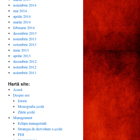
noiembrie 2014
mai 2014
aprilie 2014
martie 2014
februarie 2014
decembrie 2013
noiembrie 2013
octombrie 2013
iunie 2013
aprilie 2013
decembrie 2012
noiembrie 2012
noiembrie 2011
Hartă site:
Acasă
Despre noi
Istoric
Monografia școlii
Zilele școlii
Management
Echipa managerială
Strategia de dezvoltare a școlii
PDI