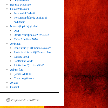
Organigrama
Resurse Materiale
Colectivul Școlii
Personalul Didactic
Personalul didactic auxiliar și
nedidactic
Informații părinți și elevi
Orar
Oferta educațională 2026-2027
EN – Admitere 2026
Activităţi
Concursuri și Olimpiade Școlare
Proiecte și Activități Extrașcolare
Revista şcolii
Săptămâna verde
Săptămâna ”Școala Altfel”
Album foto
Școala ALTFEL
Clasa pregătitoare
Avizier
Contact
Propulsat de WordPress.