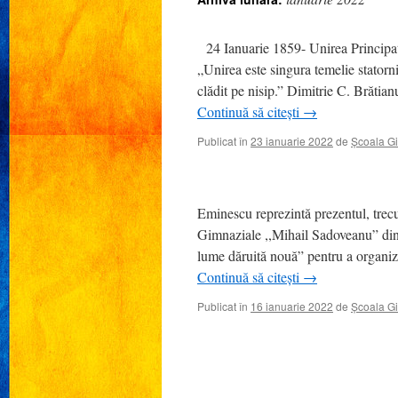
24 Ianuarie 1859- Unirea Principat
„Unirea este singura temelie statornic
clădit pe nisip.
Continuă să citești
→
Publicat în
23 ianuarie 2022
de
Școala G
Eminescu reprezintă prezentul, trecutu
Gimnaziale ,,Mihail Sadoveanu” din F
lume dăruită nouă” pentru a organiza
Continuă să citești
→
Publicat în
16 ianuarie 2022
de
Școala G