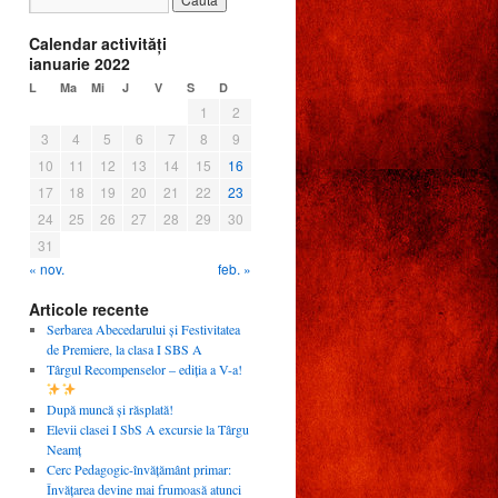
Calendar activităţi
ianuarie 2022
L
Ma
Mi
J
V
S
D
1
2
3
4
5
6
7
8
9
10
11
12
13
14
15
16
17
18
19
20
21
22
23
24
25
26
27
28
29
30
31
« nov.
feb. »
Articole recente
Serbarea Abecedarului și Festivitatea
de Premiere, la clasa I SBS A
Târgul Recompenselor – ediția a V-a!
După muncă și răsplată!
Elevii clasei I SbS A excursie la Târgu
Neamț
Cerc Pedagogic-învățământ primar:
Învățarea devine mai frumoasă atunci