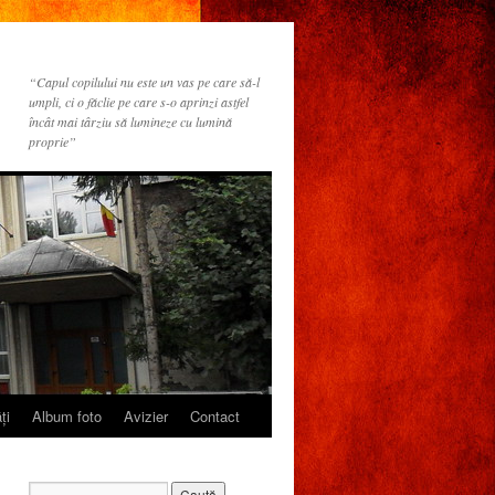
“Capul copilului nu este un vas pe care să-l
umpli, ci o făclie pe care s-o aprinzi astfel
încât mai târziu să lumineze cu lumină
proprie”
ţi
Album foto
Avizier
Contact