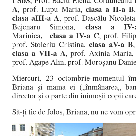
I SbS
, Prof. Baciu Elena, Corduneanu 
A
clasa a II-a B
, prof. Lupu Maria,
clasa aIII-a A
, prof. Dascălu Nicolet
clasa a I
Bejenaru Simona,
,
clasa a IV-a C
Marinica
, prof. Fil
clasa aV-a B
prof. Stoleriu Cristina,
clasa a VII-a A
, prof. Axinia Maria, 
prof. Agape Alin, prof. Moroșanu Danie
Miercuri, 23 octombrie-momentul împ
Briana și mama ei („înmânarea„ ban
director și o parte din inimoșii copii car
Să-ți fie de folos, Briana, nu ne vom opri