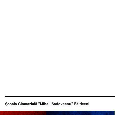
Şcoala Gimnazială "Mihail Sadoveanu" Fălticeni