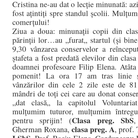
Cristina ne-au dat o lecție minunată: azi
fost ațintiți spre standul școlii. Mulțu
comerțului!
Ziua a doua: minunații copii din cla
părinții lor…au „furat„ startul (și bine
9,30 vânzarea conservelor a reîncepu
ștafeta a fost predată elevilor din clasa
doamnei profesoare Filip Elena. Atât
pomenit! La ora 17 am tras linie ș
vânzărilor din cele 2 zile este de 8
mândri de toți cei care au donat conser
„dat clasă„ la capitolul Voluntaria
mulțumim tuturor, mulțumim întregul
Clasa preg. SbS
pentru sprijin! (
,
clasa preg. A
Gherman Roxana,
, prof.