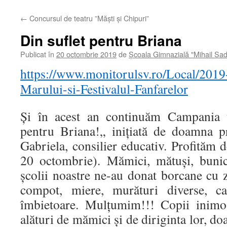
←
Concursul de teatru ”Măști și Chipuri”
Din suflet pentru Briana
Publicat în
20 octombrie 2019
de
Școala Gimnazială "Mihail Sa
https://www.monitorulsv.ro/Local/2019
Marului-si-Festivalul-Fanfarelor
Și în acest an continuăm Campania u
pentru Briana!„ inițiată de doamna p
Gabriela, consilier educativ. Profităm
20 octombrie). Mămici, mătuși, bunic
școlii noastre ne-au donat borcane cu 
compot, miere, murături diverse, 
îmbietoare. Mulțumim!!! Copii inimo
alături de mămici și de diriginta lor, 