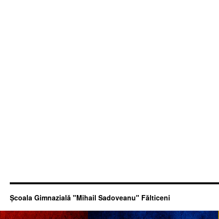
Şcoala Gimnazială "Mihail Sadoveanu" Fălticeni