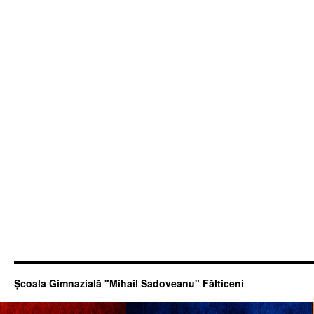
Şcoala Gimnazială "Mihail Sadoveanu" Fălticeni