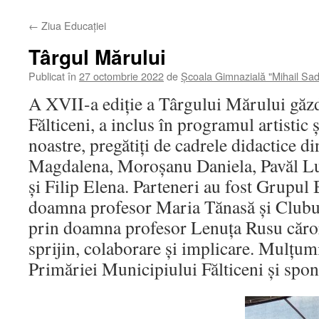
←
Ziua Educației
Târgul Mărului
Publicat în
27 octombrie 2022
de
Școala Gimnazială "Mihail Sa
A XVII-a ediție a Târgului Mărului găz
Fălticeni, a inclus în programul artistic și
noastre, pregătiți de cadrele didactice d
Magdalena, Moroșanu Daniela, Pavăl L
și Filip Elena. Parteneri au fost Grupul
doamna profesor Maria Tănasă și Clubul
prin doamna profesor Lenuța Rusu căro
sprijin, colaborare și implicare. Mulțum
Primăriei Municipiului Fălticeni și spo