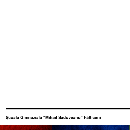
Şcoala Gimnazială "Mihail Sadoveanu" Fălticeni