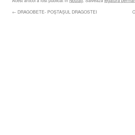
Acest articol a fost publicat în
Noutăți
. Salvează
legătura perma
←
DRAGOBETE- POȘTAȘUL DRAGOSTEI
C