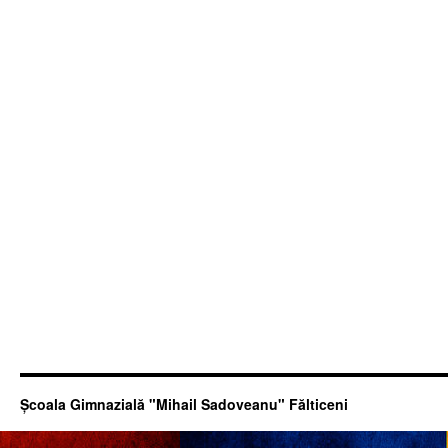
Şcoala Gimnazială "Mihail Sadoveanu" Fălticeni