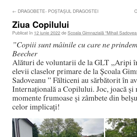
←
DRAGOBETE- POȘTAȘUL DRAGOSTEI
C
Ziua Copilului
Publicat în
12 iunie 2022
de
Școala Gimnazială "Mihail Sadovea
”Copiii sunt mâinile cu care ne prinde
Beecher
Alături de voluntarii de la GLT ,,Aripi î
elevii claselor primare de la Școala Gim
Sadoveanu ” Fălticeni au sărbătorit în a
Internațională a Copilului. Joc, joacă și
momente frumoase și zâmbete din belș
celor implicați!