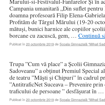
Marului-si-Festivalul-Fanfarelor Și în 
Campania umanitară „Din suflet pentru B
doamna profesoară Filip Elena-Gabriela,
Profităm de Târgul Mărului (19-20 oct
mătuși, bunici harnice ale copiilor școli
borcane cu zacuscă, gem, …
Continuă să
Publicat în
20 octombrie 2019
de
Școala Gimnazială "Mihail Sa
Trupa ”Cum vă place” a Școlii Gimnazi
Sadoveanu” a obținut Premiul Special al
de teatru ”Măști și Chipuri” în cadrul p
”AntitraficNet Suceava – Prevenire prin e
traficului de persoane ” desfășurat în 
Publicat în
20 octombrie 2019
de
Școala Gimnazială "Mihail Sa