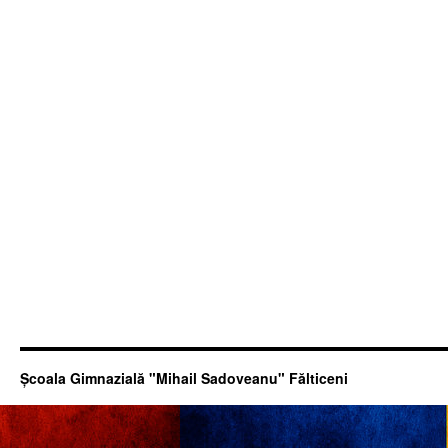
Şcoala Gimnazială "Mihail Sadoveanu" Fălticeni