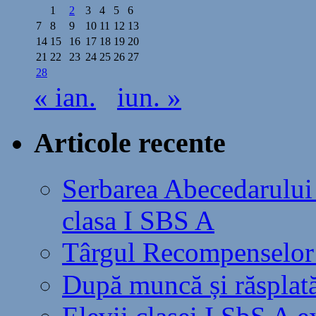
1
2
3
4
5
6
7
8
9
10
11
12
13
14
15
16
17
18
19
20
21
22
23
24
25
26
27
28
« ian.
iun. »
Articole recente
Serbarea Abecedarului ș
clasa I SBS A
Târgul Recompenselor 
După muncă și răsplat