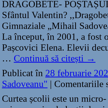
DRAGOBETE- POȘTAȘUL 
Sfântul Valentin? ,,Dragobet
Gimnaziale „Mihail Sadovea
La început, în 2001, a fost 
Pașcovici Elena. Elevii dec
…
Continuă să citești
→
Publicat în
28 februarie 20
Sadoveanu"
|
Comentariile 
Curtea școlii este un micro- 