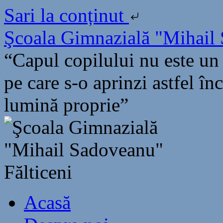
Sari la conținut
Sari
Şcoala Gimnazială "Mihail 
la
conținut
“Capul copilului nu este un 
pe care s-o aprinzi astfel în
lumină proprie”
Acasă