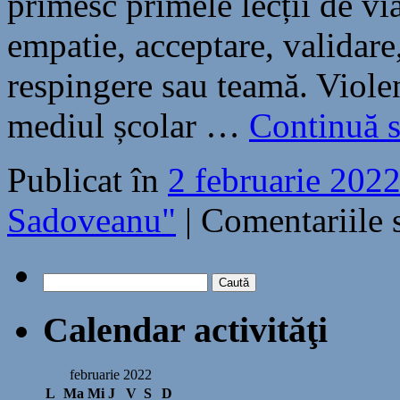
primesc primele lecții de via
empatie, acceptare, validare,
respingere sau teamă. Viole
mediul școlar …
Continuă s
Publicat în
2 februarie 202
Sadoveanu"
|
Comentariile 
Caută
după:
Calendar activităţi
februarie 2022
L
Ma
Mi
J
V
S
D