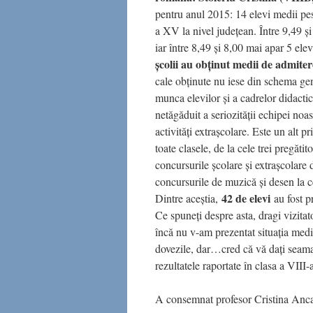
pentru anul 2015: 14 elevi medii pe
a XV la nivel judeţean. Între 9,49 şi
iar între 8,49 şi 8,00 mai apar 5 e
şcolii au obţinut medii de admiter
cale obţinute nu iese din schema ge
munca elevilor şi a cadrelor didactic
netăgăduit a seriozităţii echipei no
activităţi extraşcolare. Este un alt 
toate clasele, de la cele trei pregăti
concursurile şcolare şi extraşcolare 
concursurile de muzică şi desen la 
42 de elevi
Dintre aceştia,
au fost p
Ce spuneţi despre asta, dragi vizitat
încă nu v-am prezentat situaţia medi
dovezile, dar…cred că vă daţi seam
rezultatele raportate în clasa a VIII-a
A consemnat profesor Cristina Anca 