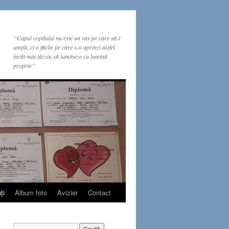
“Capul copilului nu este un vas pe care să-l
umpli, ci o făclie pe care s-o aprinzi astfel
încât mai târziu să lumineze cu lumină
proprie”
ţi
Album foto
Avizier
Contact