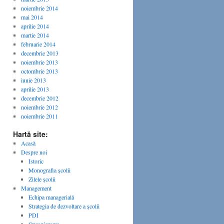
noiembrie 2014
mai 2014
aprilie 2014
martie 2014
februarie 2014
decembrie 2013
noiembrie 2013
octombrie 2013
iunie 2013
aprilie 2013
decembrie 2012
noiembrie 2012
noiembrie 2011
Hartă site:
Acasă
Despre noi
Istoric
Monografia școlii
Zilele școlii
Management
Echipa managerială
Strategia de dezvoltare a școlii
PDI