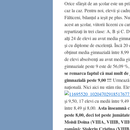
Orice sfârşit de an şcolar este un pr
caz la caz. Pentru noi, elevii şi ca
Fălticeni, bilanţul a ieşit pe plus. 
acest an şcolar, viitorii liceeni cu 
repartizaţi în trei clase: A, B şi C.
alţi 24 de elevi au avut media gimnaz
şi cu diplome de excelenţă. Încă 20 d
obţinut media gimnazială între 8,99 ş
de elevi absolvenţi au avut media g
gimnaziale peste 9 este de 56,09 %,
se remarca faptul că mai mult de 
gimnazială peste 9,00 !!!
Urmează s
naţională. Nici aici nu stăm rău. E
şi 9,50, 17 elevi cu medii între 9,49 
Asta înseamnă că
între 8,49 şi 8,00.
peste 8,00, deci tot peste jumătate
Moisii Doina (VIIIA, VIIIB, VII
română: Stoleriu Cristina (VIIIB