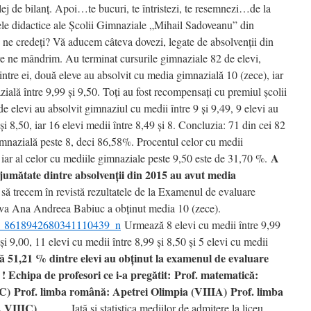
ilej de bilanţ. Apoi…te bucuri, te întristezi, te resemnezi…de la
drele didactice ale Şcolii Gimnaziale „Mihail Sadoveanu” din
Nu ne credeţi? Vă aducem câteva dovezi, legate de absolvenţii din
care ne mândrim. Au terminat cursurile gimnaziale 82 de elevi,
 Dintre ei, două eleve au absolvit cu media gimnazială 10 (zece), iar
ială între 9,99 şi 9,50. Toţi au fost recompensaţi cu premiul şcolii
e elevi au absolvit gimnaziul cu medii între 9 şi 9,49, 9 elevi au
i 8,50, iar 16 elevi medii între 8,49 şi 8. Concluzia: 71 din cei 82
imnazială peste 8, deci 86,58%. Procentul celor cu medii
A
 iar al celor cu mediile gimnaziale peste 9,50 este de 31,70 %.
jumătate dintre absolvenţii din 2015 au avut media
ă trecem în revistă rezultatele de la Examenul de evaluare
leva Ana Andreea Babiuc a obţinut media 10 (zece).
Urmează 8 elevi cu medii între 9,99
şi 9,00, 11 elevi cu medii între 8,99 şi 8,50 şi 5 elevi cu medii
 51,21 % dintre elevi au obţinut la examenul de evaluare
 ! Echipa de profesori ce i-a pregătit:
Prof. matematică:
IC)
Prof. limba română: Apetrei Olimpia (VIIIA)
Prof. limba
, VIIIC)
Iată şi statistica mediilor de admitere la liceu