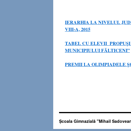
IERARHIA LA NIVELUL JUD
VIII-A, 2015
TABEL CU ELEVII PROPUŞI
MUNICIPIULUI FĂLTICENI”
PREMII LA OLIMPIADELE Ș
Şcoala Gimnazială "Mihail Sadovean