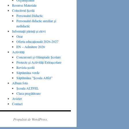
Organigrama
Resurse Materiale
Colectivul Școlii
Personalul Didactic
Personalul didactic auxiliar și
nedidactic
Informații părinți și elevi
Orar
Oferta educațională 2026-2027
EN – Admitere 2026
Activităţi
Concursuri și Olimpiade Școlare
Proiecte și Activități Extrașcolare
Revista şcolii
Săptămâna verde
Săptămâna ”Școala Altfel”
Album foto
Școala ALTFEL
Clasa pregătitoare
Avizier
Contact
Propulsat de WordPress.