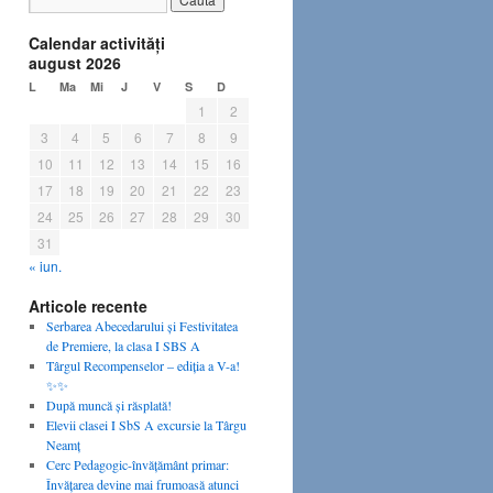
Calendar activităţi
august 2026
L
Ma
Mi
J
V
S
D
1
2
3
4
5
6
7
8
9
10
11
12
13
14
15
16
17
18
19
20
21
22
23
24
25
26
27
28
29
30
31
« iun.
Articole recente
Serbarea Abecedarului și Festivitatea
de Premiere, la clasa I SBS A
Târgul Recompenselor – ediția a V-a!
✨✨
După muncă și răsplată!
Elevii clasei I SbS A excursie la Târgu
Neamț
Cerc Pedagogic-învățământ primar:
Învățarea devine mai frumoasă atunci