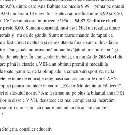
ste 9,50, dintre care Ana Babiuc are media 9,99 – prima pe oraş şi
 9,00 numărăm 13 elevi, tot 13 elevi au mediile între 8,99 şi 8,50,
54,87 % dintre elevii
levi. Ce înseamnă asta în procente? Păi…
e peste 8,00.
Suntem constanţi, nu-i aşa? Nici un rezultat dintre
nerală şi nu dă de gândit. Suntem foarte mândri de faptul că
e a fost corect evaluată şi că rezultatele finale sunt o dovadă de
astre. Dar şcoala nu înseamnă numai învăţătură, mai înseamnă şi
206 elevi
prilej de mândrie. În anul şcolar încheiat, un număr de
din
toare până la clasele a VIII-a au obţinut premii şi medalii la
de toate genurile, de la olimpiade la concursuri sportive, de la
cele pe teme de educaţie religioasă sau concursurile din CAEN.
ropuşi pentru premiere în cadrul „Zilelor Municipiului Fălticeni” .
ori ai site-ului nostru? Am ieşit sau nu pe plus la bilanţul anual? Şi
ilor la clasele V-VII, deoarece era mai complicat să încărcăm
a singuri cum stăm, că doar muncind an de an se ajunge la
 !
Stoleriu, consilier educativ