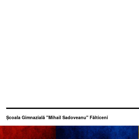
Şcoala Gimnazială "Mihail Sadoveanu" Fălticeni