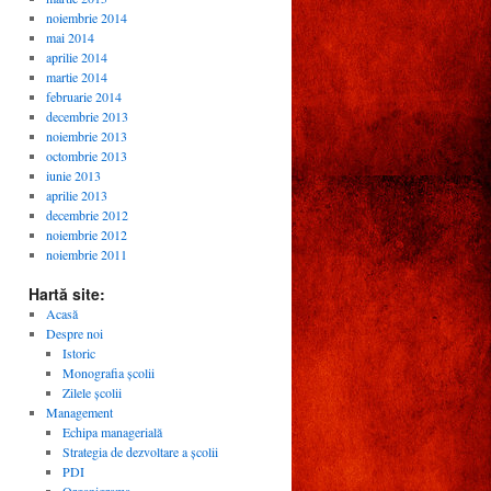
noiembrie 2014
mai 2014
aprilie 2014
martie 2014
februarie 2014
decembrie 2013
noiembrie 2013
octombrie 2013
iunie 2013
aprilie 2013
decembrie 2012
noiembrie 2012
noiembrie 2011
Hartă site:
Acasă
Despre noi
Istoric
Monografia școlii
Zilele școlii
Management
Echipa managerială
Strategia de dezvoltare a școlii
PDI