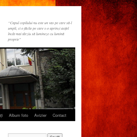
“Capul copilului nu este un vas pe care să-l
umpli, ci o făclie pe care s-o aprinzi astfel
încât mai târziu să lumineze cu lumină
proprie”
ţi
Album foto
Avizier
Contact