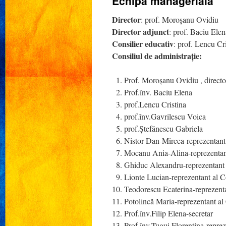
Echipa managerială
Director
: prof. Moroșanu Ovidiu
Director adjunct
: prof. Baciu Elen
Consilier educativ
: prof. Lencu Cr
Consiliul de administrație:
Prof. Moroșanu Ovidiu , directo
Prof.înv. Baciu Elena
prof.Lencu Cristina
prof.înv.Gavrilescu Voica
prof.Ștefănescu Gabriela
Nistor Dan-Mircea-reprezentant 
Mocanu Ania-Alina-reprezentant
Ghiduc Alexandru-reprezentant a
Lionte Lucian-reprezentant al Co
Teodorescu Ecaterina-reprezentan
Potolincă Maria-reprezentant al 
Prof.înv.Filip Elena-secretar
Prof.înv.Țugui Florentina-reprez