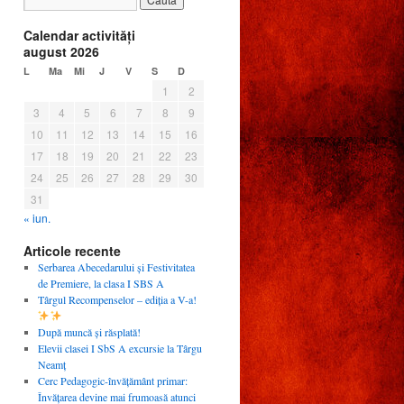
Calendar activităţi
august 2026
L
Ma
Mi
J
V
S
D
1
2
3
4
5
6
7
8
9
10
11
12
13
14
15
16
17
18
19
20
21
22
23
24
25
26
27
28
29
30
31
« iun.
Articole recente
Serbarea Abecedarului și Festivitatea
de Premiere, la clasa I SBS A
Târgul Recompenselor – ediția a V-a!
După muncă și răsplată!
Elevii clasei I SbS A excursie la Târgu
Neamț
Cerc Pedagogic-învățământ primar:
Învățarea devine mai frumoasă atunci