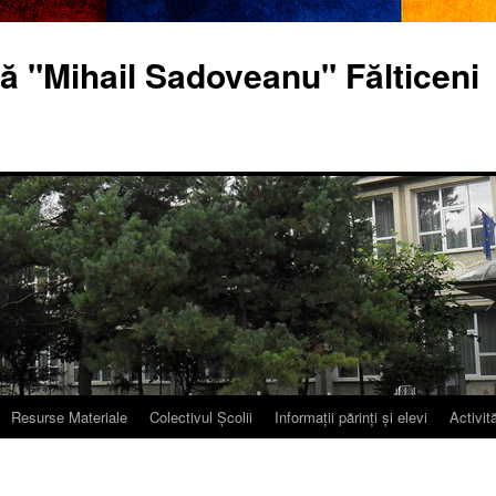
ă "Mihail Sadoveanu" Fălticeni
Resurse Materiale
Colectivul Școlii
Informații părinți și elevi
Activită