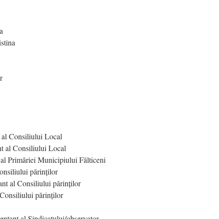
a
istina
r
al Consiliului Local
 al Consiliului Local
l Primăriei Municipiului Fălticeni
nsiliului părinților
t al Consiliului părinților
Consiliului părinților
entant al Sindicatului/observator