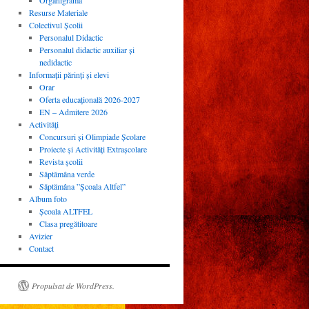
Organigrama
Resurse Materiale
Colectivul Școlii
Personalul Didactic
Personalul didactic auxiliar și
nedidactic
Informații părinți și elevi
Orar
Oferta educațională 2026-2027
EN – Admitere 2026
Activităţi
Concursuri și Olimpiade Școlare
Proiecte și Activități Extrașcolare
Revista şcolii
Săptămâna verde
Săptămâna ”Școala Altfel”
Album foto
Școala ALTFEL
Clasa pregătitoare
Avizier
Contact
Propulsat de WordPress.