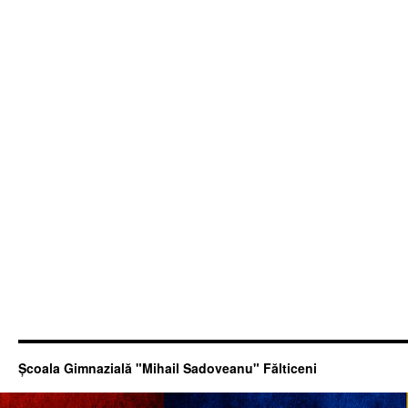
Şcoala Gimnazială "Mihail Sadoveanu" Fălticeni