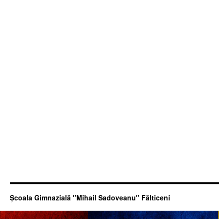
Şcoala Gimnazială "Mihail Sadoveanu" Fălticeni