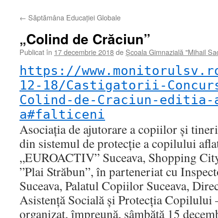
←
Săptămâna Educației Globale
„Colind de Crăciun”
Publicat în
17 decembrie 2018
de
Școala Gimnazială "Mihail S
https://www.monitorulsv.r
12-18/Castigatorii-Concur
Colind-de-Craciun-editia-
a#falticeni
Asociaţia de ajutorare a copiilor şi tineril
din sistemul de protecţie a copilului aflat
„EUROACTIV” Suceava, Shopping City 
”Plai Străbun”, în parteneriat cu Inspec
Suceava, Palatul Copiilor Suceava, Dire
Asistenţă Socială şi Protecţia Copilului
organizat, împreună, sâmbătă 15 decembr