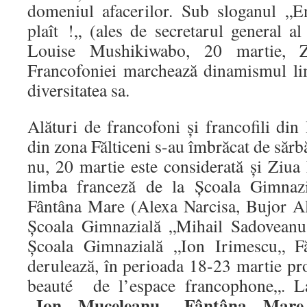
domeniul afacerilor. Sub sloganul „E
plaît !„ (ales de secretarul general a
Louise Mushikiwabo, 20 martie, Zi
Francofoniei marchează dinamismul lim
diversitatea sa.
Alături de francofoni și francofili din 
din zona Fălticeni s-au îmbrăcat de sărb
nu, 20 martie este considerată și Ziua F
limba franceză de la Școala Gimnaz
Fântâna Mare (Alexa Narcisa, Bujor Ali
Școala Gimnazială „Mihail Sadoveanu„
Școala Gimnazială „Ion Irimescu„ Fă
derulează, în perioada 18-23 martie pr
beauté de l’espace francophone„. 
„Ion Muceleanu„ Fântâna Mare