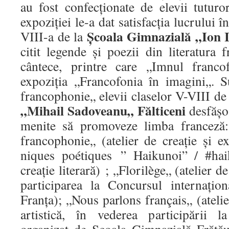
au fost confecționate de elevii tuturo
expoziției le-a dat satisfacția lucrului î
Școala Gimnazială „Ion I
VIII-a de la
citit legende și poezii din literatura f
cântece, printre care „Imnul francof
expoziția „Francofonia în imagini„. S
francophonie„ elevii claselor V-VIII de
„Mihail Sadoveanu„ Fălticeni
desfășoa
menite să promoveze limba franceză
francophonie„ (atelier de creație și e
niques poétiques ” Haikunoi” / #hai
creație literară) ; „Florilège„ (atelier de
participarea la Concursul internațio
Franța); „Nous parlons français„ (atelier
artistică, în vederea participării 