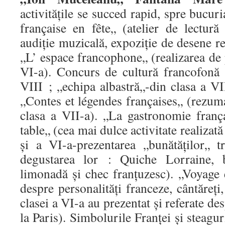
activitățile se succed rapid, spre bucur
française en fête„ (atelier de lectură
audiție muzicală, expoziție de desene re
„L’ espace francophone„ (realizarea de 
VI-a). Concurs de cultură francofonă 
VIII ; „echipa albastră„-din clasa a VII
„Contes et légendes françaises„ (rezuma
clasa a VII-a). „La gastronomie frança
table„ (cea mai dulce activitate realizată
și a VI-a-prezentarea „bunătăților„ tr
degustarea lor : Quiche Lorraine, br
limonadă și chec franțuzesc). „Voyage 
despre personalități franceze, cântăreți, 
clasei a VI-a au prezentat și referate d
la Paris). Simbolurile Franței și steagu