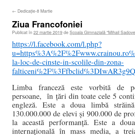
←
Dedicație-8 Martie
Ziua Francofoniei
Publicat în
22 martie 2019
de
Școala Gimnazială "Mihail Sadov
https://l.facebook.com/l.php?
u=https%3A%2F%2Fwww.crainou.ro%
la-loc-de-cinste-in-scolile-din-zona-
falticeni%2F%3Ffbclid%3DIwAR3
Limba franceză este vorbită de p
persoane, în țări din toate cele 5 conti
engleză. Este a doua limbă străin
130.000.000 de elevi și 900.000 de prof
la această performanță. Este a dou
internațională în mass media, a tre