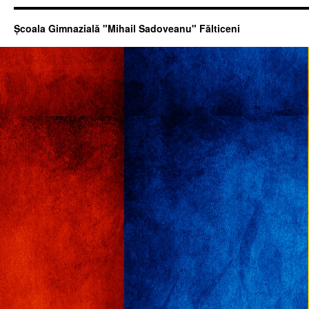
Şcoala Gimnazială "Mihail Sadoveanu" Fălticeni