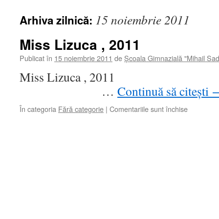
15 noiembrie 2011
Arhiva zilnică:
Miss Lizuca , 2011
Publicat în
15 noiembrie 2011
de
Școala Gimnazială "Mihail Sa
Miss Lizuca
…
Continuă să citești
pentru
În categoria
Fără categorie
|
Comentariile sunt închise
Miss
Lizuca
,
2011