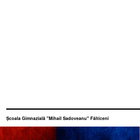
Şcoala Gimnazială "Mihail Sadoveanu" Fălticeni