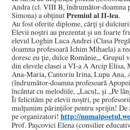
Andra (cl. VIII B, îndrumător-doamna 
Premiul al II-lea
Simona) a obținut
.
Au fost oferite diplome, cărți și dulciuri
Elevii noștri au prezentat și un foarte 
elevul Loghin Luca Andrei (Clasa Pregă
doamna profesoară Ichim Mihaela) a reci
doresc eu ție, dulce Românie„. Grupul vo
din elevele clasei a VI-a A Arcip Elisa,
Ana-Maria, Cantoriu Irina, Lupu Ana, A
(îndrumător-doamna profesoară Apopei
încântat cu melodiile, „Lacul„ și „Pe lân
Îi felicităm pe elevii noștri, pe profesor
mulțumim părinților pentru sprijin! De 
http://numaipoetul.w
pe organizatori!
Prof. Pașcovici Elena (consilier educati