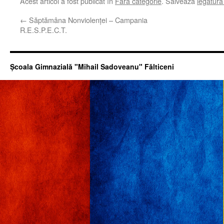
Acest articol a fost publicat în
Fără categorie
. Salvează
legătur
←
Săptămâna Nonviolenței – Campania
R.E.S.P.E.C.T.
Şcoala Gimnazială "Mihail Sadoveanu" Fălticeni