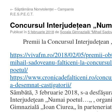
←
Săptămâna Nonviolenței – Campania
R.E.S.P.E.C.T.
Concursul Interjudețean „Num
Publicat în
5 februarie 2018
de
Școala Gimnazială "Mihail Sado
Premii la Concursul Interjudețea
https://vivafm.ro/2018/02/05/premii-obt
mihail-sadoveanu-falticeni-la-concursu
poetul/
https://www.cronicadefalticeni.ro/concu
a-desemnat-castigatorii/
Sâmbătă, 3 februarie 2018, s-a desfășu
Interjudețean „Numai poetul…„ , organi
Gimnazială „Ioan Ciurea„ în parteneriat