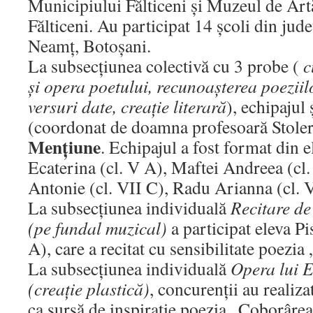
Municipiului Fălticeni și Muzeul de Ar
Fălticeni. Au participat 14 școli din jude
Neamț, Botoșani.
La subsecțiunea colectivă cu 3 probe (
c
și opera poetului, recunoașterea poeziil
versuri date, creație literară
), echipajul 
(coordonat de doamna profesoară Stoleri
Mențiune
. Echipajul a fost format din 
Ecaterina (cl. V A), Maftei Andreea (cl.
Antonie (cl. VII C), Radu Arianna (cl. V
La subsecțiunea individuală
Recitare de
(pe fundal muzical)
a participat eleva Pi
A), care a recitat cu sensibilitate poezia
La subsecțiunea individuală
Opera lui 
(creație plastică)
, concurenții au realiza
ca sursă de inspirație poezia „Coborâre