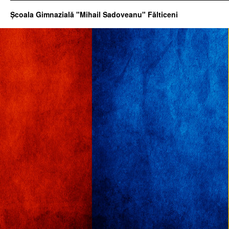
Şcoala Gimnazială "Mihail Sadoveanu" Fălticeni