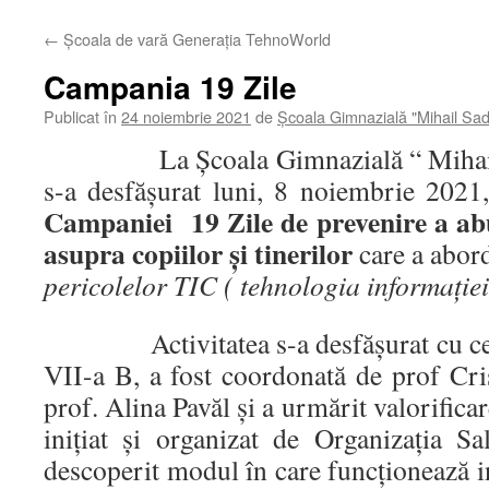
←
Școala de vară Generația TehnoWorld
Campania 19 Zile
Publicat în
24 noiembrie 2021
de
Școala Gimnazială "Mihail Sa
La Școala Gimnazială “ Mihail S
s-a desfășurat luni, 8 noiembrie 2021,
Campaniei 19 Zile de prevenire a abu
asupra copiilor și tinerilor
care a abor
pericolelor TIC ( tehnologia informației
Activitatea s-a desfășurat cu cei 24
VII-a B, a fost coordonată de prof Cr
prof. Alina Pavăl și a urmărit valorifica
inițiat și organizat de Organizația Sa
descoperit modul în care funcționează in