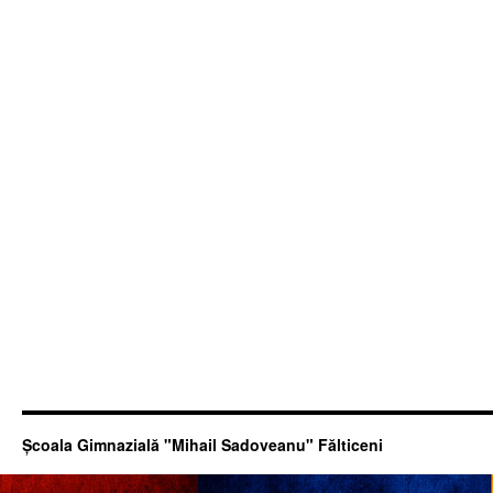
Şcoala Gimnazială "Mihail Sadoveanu" Fălticeni