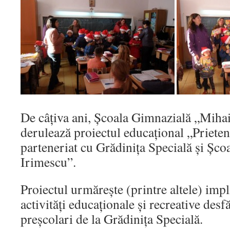
De câțiva ani, Școala Gimnazială „Mihai
derulează proiectul educațional „Prieteni
parteneriat cu Grădinița Specială și Șc
Irimescu”.
Proiectul urmărește (printre altele) impl
activități educaționale și recreative des
preșcolari de la Grădinița Specială.