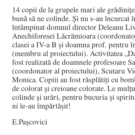
14 copii de la grupele mari ale grădinițe
bună să ne colinde. Și nu s-au încurcat î
întâmpinat domnul director Deleanu Li
Anechiforesei Lăcrămioara (coordonator 
clasei a IV-a B și doamna prof. pentru 
(membru al proiectului). Activitatea „Da
fost realizată de doamnele profesoare 
(coordonator al proiectului), Scutaru Vi
Monica. Copiii au fost răsplătiți cu bom
de colorat și creioane colorate. Le mulț
colinde și urări, pentru bucuria și spiri
ni le-au împărtășit!
E.Pașcovici