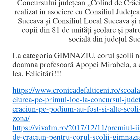
Concursului județean „Colind de Crăc
realizat în asociere cu Consiliul Județ
Suceava și Consiliul Local Suceava şi 
copii din 81 de unităţi şcolare şi patr
socială din județul Su
La categoria GIMNAZIU, corul școlii n
doamna profesoară Apopei Mirabela, a o
lea. Felicitări!!!
https://www.cronicadefalticeni.ro/scoal
ciurea-pe-primul-loc-la-concursul-jude
craciun-pe-podium-au-fost-si-alte-scoli-
zona/
https://vivafm.ro/2017/12/11/premiul-ii
de-craciun-pentru-corul-scolii-gimnazi