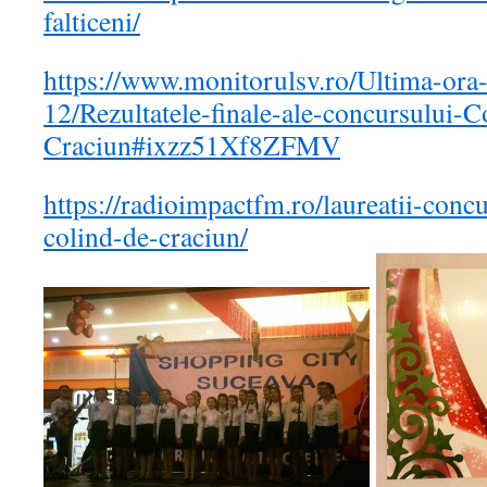
falticeni/
https://www.monitorulsv.ro/Ultima-ora
12/Rezultatele-finale-ale-concursului-C
Craciun#ixzz51Xf8ZFMV
https://radioimpactfm.ro/laureatii-conc
colind-de-craciun/