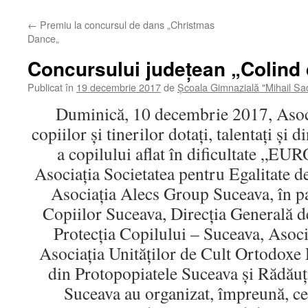
←
Premiu la concursul de dans „Christmas
Dance„
Concursului județean „Colind
Publicat în
19 decembrie 2017
de
Școala Gimnazială "Mihail S
Duminică, 10 decembrie 2017, Asoci
copiilor şi tinerilor dotaţi, talentaţi şi 
a copilului aflat în dificultate „
Asociaţia Societatea pentru Egalitate 
Asociaţia Alecs Group Suceava, în pa
Copiilor Suceava, Direcţia Generală de
Protecţia Copilului – Suceava, Asoci
Asociația Unităților de Cult Ortodoxe 
din Protopopiatele Suceava și Rădăuț
Suceava au organizat, împreună, cea