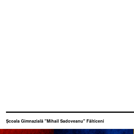
Şcoala Gimnazială "Mihail Sadoveanu" Fălticeni