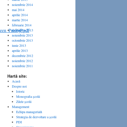
noiembrie 2014
mai 2014
aprilie 2014
martie 2014
februarie 2014
reen_PnzI6jP.pdf
decembrie 2013
noiembrie 2013
octombrie 2013
iunie 2013
aprilie 2013
decembrie 2012
noiembrie 2012
noiembrie 2011
Hartă site:
Acasă
Despre noi
Istoric
Monografia școlii
Zilele școlii
Management
Echipa managerială
Strategia de dezvoltare a școlii
PDI