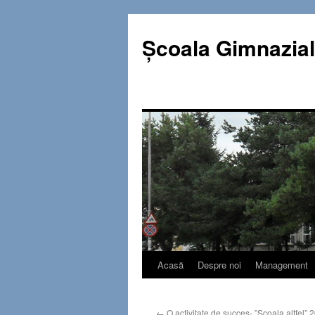
Sari la
Sari
conținut
la
Şcoala Gimnazial
conținut
Acasă
Despre noi
Management
←
O activitate de succes- ”Școala altfel” 