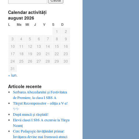
Calendar activităţi
august 2026
L
Ma
Mi
J
V
S
D
1
2
3
4
5
6
7
8
9
10
11
12
13
14
15
16
17
18
19
20
21
22
23
24
25
26
27
28
29
30
31
« iun.
Articole recente
Serbarea Abecedarului și Festivitatea
de Premiere, la clasa I SBS A
Târgul Recompenselor – ediția a V-a!
✨✨
După muncă și răsplată!
Elevii clasei I SbS A excursie la Târgu
Neamț
Cerc Pedagogic-învățământ primar:
Învățarea devine mai frumoasă atunci