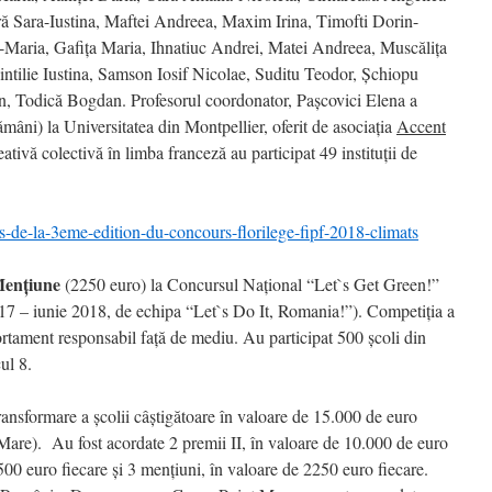
ră Sara-Iustina, Maftei Andreea, Maxim Irina, Timofti Dorin-
-Maria, Gafița Maria, Ihnatiuc Andrei, Matei Andreea, Muscălița
ntilie Iustina, Samson Iosif Nicolae, Suditu Teodor, Șchiopu
n, Todică Bogdan. Profesorul coordonator, Pașcovici Elena a
ămâni) la Universitatea din Montpellier, oferit de asociația
Accent
ativă colectivă în limba franceză au participat 49 instituții de
res-de-la-3eme-edition-du-concours-florilege-fipf-2018-climats
ențiune
(2250 euro)
la Concursul Național “Let`s Get Green!”
17 – iunie 2018, de echipa “Let`s Do It, Romania!”). Competiția a
tament responsabil față de mediu. Au participat 500 școli din
cul 8.
ransformare a școlii câștigătoare în valoare de 15.000 de euro
are). Au fost acordate 2 premii II, în valoare de 10.000 de euro
7500 euro fiecare și 3 mențiuni, în valoare de 2250 euro fiecare.