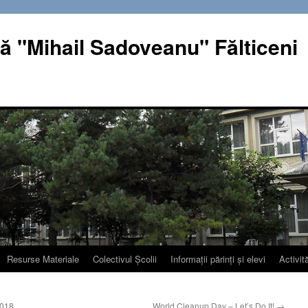
ă "Mihail Sadoveanu" Fălticeni
Resurse Materiale
Colectivul Școlii
Informații părinți și elevi
Activită
2018
World Cleanup Day – Let’s Do It!
→