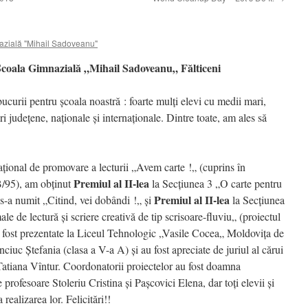
zială "Mihail Sadoveanu"
Școala Gimnazială „Mihail Sadoveanu„ Fălticeni
ucurii pentru școala noastră : foarte mulți elevi cu medii mari,
ri județene, naționale și internaționale. Dintre toate, am ales să
țional de promovare a lecturii „Avem carte !„ (cuprins în
Premiul al II-lea
B/95), am obținut
la Secțiunea 3 „O carte pentru
Premiul al II-lea
 s-a numit „Citind, vei dobândi !„ și
la Secțiunea
 de lectură și scriere creativă de tip scrisoare-fluviu„ (proiectul
 fost prezentate la Liceul Tehnologic „Vasile Cocea„ Moldovița de
nciuc Ștefania (clasa a V-a A) și au fost apreciate de juriul al cărui
Tatiana Vîntur. Coordonatorii proiectelor au fost doamna
rofesoare Stoleriu Cristina și Pașcovici Elena, dar toți elevii și
 realizarea lor. Felicitări!!