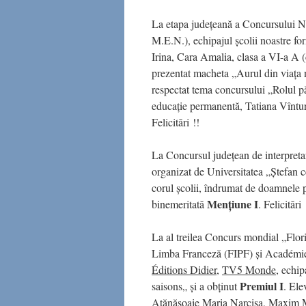
La etapa județeană a Concursului Na
M.E.N.), echipajul școlii noastre f
Irina, Cara Amalia, clasa a VI-a A 
prezentat macheta „Aurul din viața no
respectat tema concursului „Rolul pă
educație permanentă, Tatiana Vîntur,
Felicitări !!
La Concursul județean de interpreta
organizat de Universitatea „Ștefan c
corul școlii, îndrumat de doamnele 
Mențiune I
binemeritată
. Felicitări 
La al treilea Concurs mondial „Flori
Limba Franceză (FIPF) și Académie 
Éditions Didier
,
TV5 Monde
, echip
Premiul I
saisons„ și a obținut
. Ele
Atănăsoaie Maria Narcisa, Maxim Ma