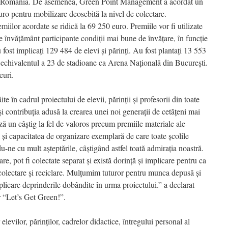
and România. De asemenea, Green Point Management a acordat un
ro pentru mobilizare deosebită la nivel de colectare.
emiilor acordate se ridică la 69 250 euro. Premiile vor fi utilizate
 de învățământ participante condiții mai bune de învățare, în funcție
 fost implicați 129 484 de elevi și părinți. Au fost plantați 13 553
, echivalentul a 23 de stadioane ca Arena Națională din București.
euri.
e în cadrul proiectului de elevii, părinții și profesorii din toate
e și contribuția adusă la crearea unei noi generații de cetățeni mai
ză un câștig la fel de valoros precum premiile materiale ale
i capacitatea de organizare exemplară de care toate școlile
-ne cu mult așteptările, câștigând astfel toată admirația noastră.
, pot fi colectate separat și există dorință și implicare pentru ca
colectare și reciclare. Mulțumim tuturor pentru munca depusă și
licare deprinderile dobândite în urma proiectului.” a declarat
 “Let’s Get Green!”.
levilor, părinților, cadrelor didactice, întregului personal al