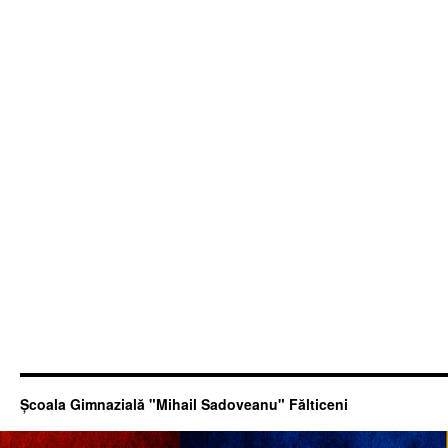
Şcoala Gimnazială "Mihail Sadoveanu" Fălticeni