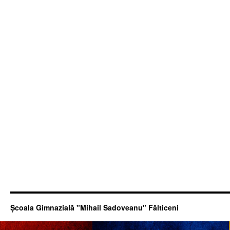
Şcoala Gimnazială "Mihail Sadoveanu" Fălticeni