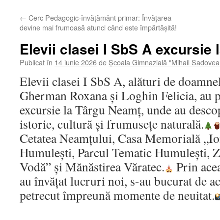
←
Cerc Pedagogic-învățământ primar: Învățarea
devine mai frumoasă atunci când este împărtășită!
Elevii clasei I SbS A excursie
Publicat în
14 iunie 2026
de
Școala Gimnazială "Mihail Sadovea
Elevii clasei I SbS A, alături de doamnel
Gherman Roxana și Loghin Felicia, au p
excursie la Târgu Neamț, unde au descop
istorie, cultură și frumusețe naturală.
Cetatea Neamțului, Casa Memorială „Io
Humulești, Parcul Tematic Humulești, 
Vodă” și Mănăstirea Văratec.
Prin acea
au învățat lucruri noi, s-au bucurat de act
petrecut împreună momente de neuitat.